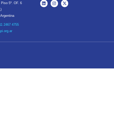
 Piso 5º. OF. 6
)
 Argentina
11 2467 4755
i.org.ar