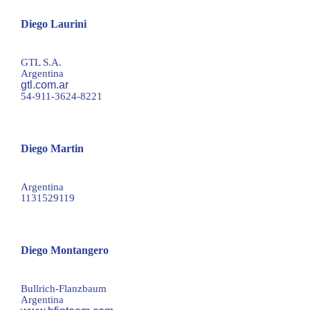
Diego Laurini
legal@gtl.com.ar
GTL S.A.
Argentina
gtl.com.ar
54-911-3624-8221
Diego Martin
dmartin@dfmip.com.ar
Argentina
1131529119
Diego Montangero
dmontangero@bfipteam.com
Bullrich-Flanzbaum
Argentina