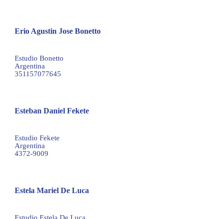
Erio Agustin Jose Bonetto
agustin@estudiobonetto.com
Estudio Bonetto
Argentina
351157077645
Esteban Daniel Fekete
efekete@fekete.com.ar
Estudio Fekete
Argentina
4372-9009
Estela Mariel De Luca
esteladeluca.ip@gmail.com
Estudio Estela De Luca