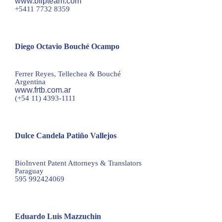
www.bfipteam.com
+5411 7732 8359
Diego Octavio Bouché Ocampo
dbouche@frtb.com.ar
Ferrer Reyes, Tellechea & Bouché
Argentina
www.frtb.com.ar
(+54 11) 4393-1111
Dulce Candela Patiño Vallejos
cpv@bioinvent.com.py
BioInvent Patent Attorneys & Translators
Paraguay
595 992424069
Eduardo Luis Mazzuchin