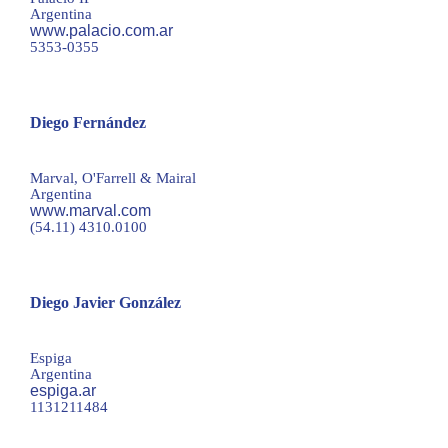
Argentina
www.palacio.com.ar
5353-0355
Diego Fernández
DFER@marval.com
Marval, O'Farrell & Mairal
Argentina
www.marval.com
(54.11) 4310.0100
Diego Javier González
djgonzalez@espiga.ar
Espiga
Argentina
espiga.ar
1131211484