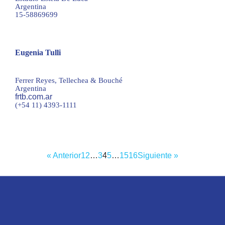
Argentina
15-58869699
Eugenia Tulli
etulli@frtb.com.ar
Ferrer Reyes, Tellechea & Bouché
Argentina
frtb.com.ar
(+54 11) 4393-1111
« Anterior
1
2
…
3
4
5
…
15
16
Siguiente »